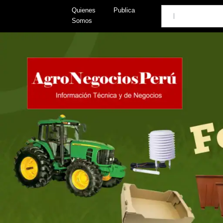
Skip
Search
Quienes
Publica
to
Somos
content