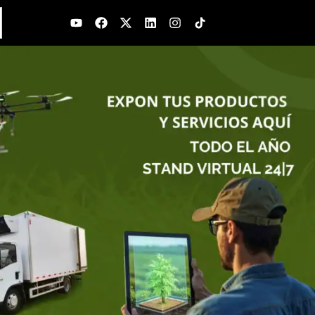
Youtube
Facebook
X-
Linkedin
Instagram
twitter