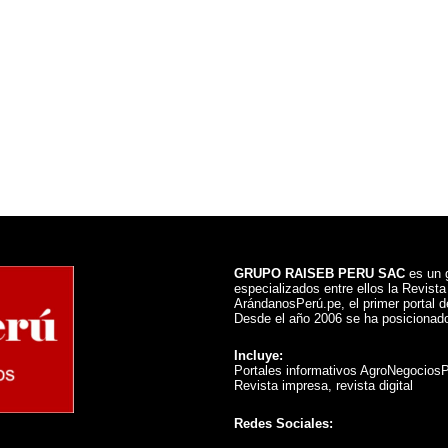
GRUPO RAISEB PERU SAC
es un g
especializados entre ellos la Revist
ArándanosPerú.pe, el primer portal de
Desde el año 2006 se ha posicionado
Incluye:
Portales informativos AgroNegocios
Revista impresa, revista digital
Redes Sociales: