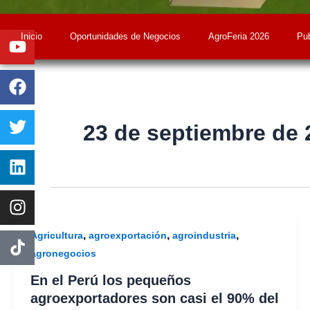
Youtube
Facebook
Twitter
Linkedin
Instagram
Inicio
Oportunidades de Negocios
AgroFeria 2026
Pub
23 de septiembre de 
,
,
,
Agricultura
agroexportación
agroindustria
agronegocios
En el Perú los pequeños
agroexportadores son casi el 90% del