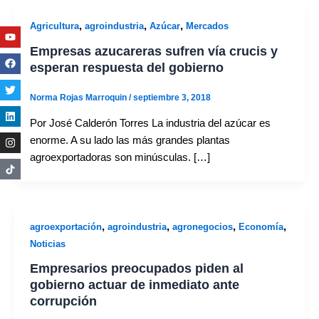
,
,
,
Agricultura
agroindustria
Azúcar
Mercados
Youtube
Facebook
Twitter
Linkedin
Instagram
Empresas azucareras sufren vía crucis y
esperan respuesta del gobierno
Norma Rojas Marroquin
/
septiembre 3, 2018
Por José Calderón Torres La industria del azúcar es
enorme. A su lado las más grandes plantas
agroexportadoras son minúsculas. […]
,
,
,
,
agroexportación
agroindustria
agronegocios
Economía
Noticias
Empresarios preocupados piden al
gobierno actuar de inmediato ante
corrupción