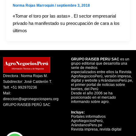
Norma Rojas Marroquin
/
septiembre 3, 2018
«Tomar el toro por las astas» . El sector empresarial
privado ha manifestado su preocupación de cara a los
últimos
GRUPO RAISEB PERU SAC
es un
grupo editorial que desarrolla una
serie de medios
especializados entre ellos la Revista
Directora : Norma Rojas M.
AgroNegociosPerú, versión impresa,
digital y website y ArándanosPerú.pe,
Subdirector: José Calderón T.
el primer portal de noticias sobre
Telf. +51 992970236
berries, del Perú
Mail:
Desde el año 2006 se ha
posicionado en el mercado
direccion@agronegociosperu.org
informando sobre agro.
GRUPO RAISEB PERÚ SAC
Incluye:
Portales informativos
AgroNegociosPerú,
ArándanosPeru.pe
Revista impresa, revista digital