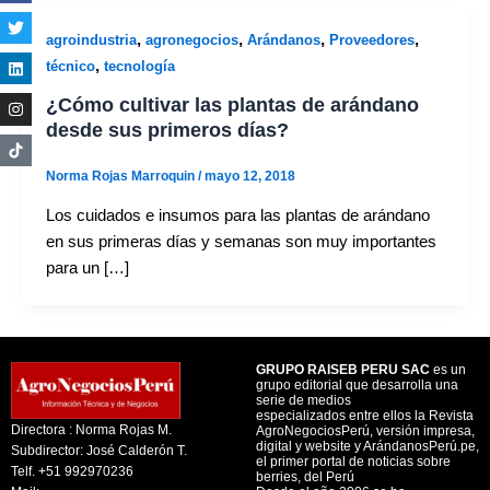
,
,
,
,
agroindustria
agronegocios
Arándanos
Proveedores
,
técnico
tecnología
¿Cómo cultivar las plantas de arándano
desde sus primeros días?
Norma Rojas Marroquin
/
mayo 12, 2018
Los cuidados e insumos para las plantas de arándano
en sus primeras días y semanas son muy importantes
para un […]
GRUPO RAISEB PERU SAC
es un
grupo editorial que desarrolla una
serie de medios
especializados entre ellos la Revista
Directora : Norma Rojas M.
AgroNegociosPerú, versión impresa,
digital y website y ArándanosPerú.pe,
Subdirector: José Calderón T.
el primer portal de noticias sobre
Telf. +51 992970236
berries, del Perú