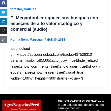
,
forestal
Noticias
El Megantoni enriquece sus bosques con
especies de alto valor ecológico y
comercial (audio)
Norma Rojas Marroquin
/
abril 30, 2018
[soundcloud
url=»https://api.soundcloud.com/tracks/437528310″
params=»color=#ff5500&auto_play=true&hide_related=
false&show_comments=true&show_user=true&show_r
eposts=false&show_teaser=true&visual=true»
width=»100%» height=»300″ iframe=»true» /]
GRUPO RAISEB PERU SAC
es un
grupo editorial que desarrolla una
serie de medios