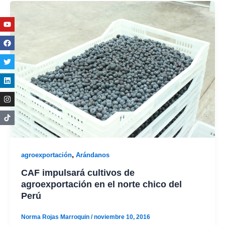
Youtube
Facebook
Twitter
Linkedin
Instagram
,
agroexportación
Arándanos
CAF impulsará cultivos de
agroexportación en el norte chico del
Perú
Norma Rojas Marroquin
/
noviembre 10, 2016