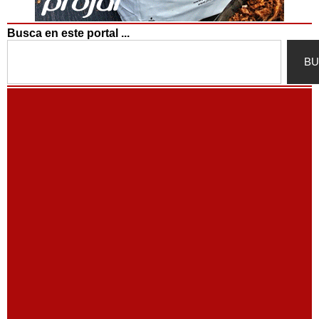
Busca en este portal ...
Search
BU