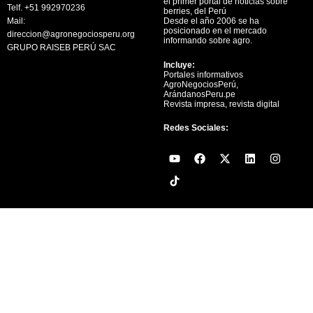
el primer portal de noticias sobre
Telf. +51 992970236
berries, del Perú
Mail:
Desde el año 2006 se ha
posicionado en el mercado
direccion@agronegociosperu.org
informando sobre agro.
GRUPO RAISEB PERÚ SAC
Incluye:
Portales informativos
AgroNegociosPerú,
ArándanosPeru.pe
Revista impresa, revista digital
Redes Sociales:
Y
F
X
L
I
o
a
-
i
n
u
c
t
n
s
t
e
w
k
t
u
b
i
e
a
b
o
t
d
g
e
o
t
i
r
k
e
n
a
r
m