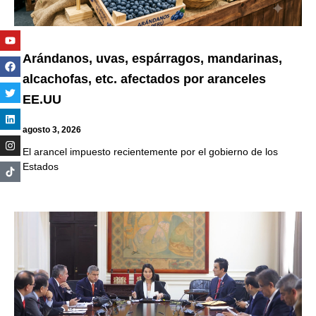
Youtube
Facebook
Twitter
Linkedin
Instagram
Arándanos, uvas, espárragos, mandarinas,
alcachofas, etc. afectados por aranceles
EE.UU
agosto 3, 2026
El arancel impuesto recientemente por el gobierno de los
Estados